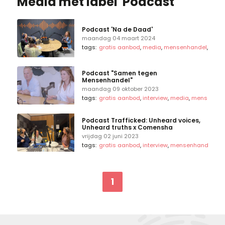
Media met label 'Podcast'
Podcast 'Na de Daad'
maandag 04 maart 2024
tags:
gratis aanbod
media
mensenhandel
podc
Podcast "Samen tegen
Mensenhandel"
maandag 09 oktober 2023
tags:
gratis aanbod
interview
media
mensenhan
Podcast Trafficked: Unheard voices,
Unheard truths x Comensha
vrijdag 02 juni 2023
tags:
gratis aanbod
interview
mensenhandel
po
1